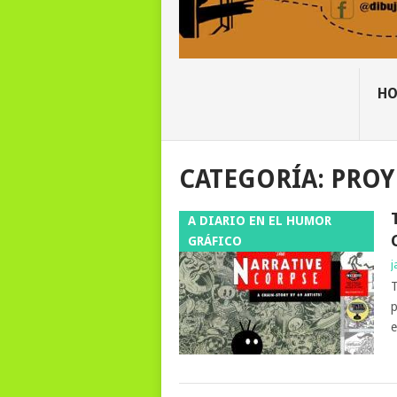
H
CATEGORÍA:
PROY
A DIARIO EN EL HUMOR
GRÁFICO
j
T
p
e