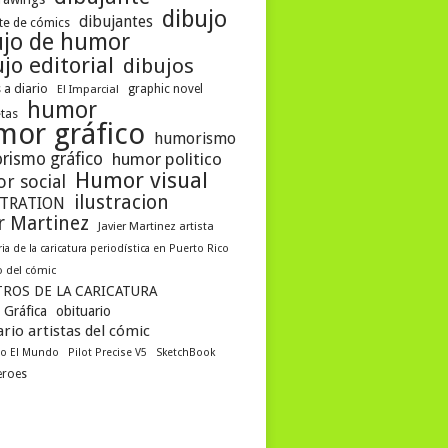
dibujo
dibujantes
te de cómics
ujo de humor
jo editorial
dibujos
 a diario
graphic novel
El Imparcial
humor
etas
mor gráfico
humorismo
rismo gráfico
humor politico
Humor visual
r social
ilustracion
STRATION
er Martinez
Javier Martinez artista
ria de la caricatura periodística en Puerto Rico
 del cómic
ROS DE LA CARICATURA
 Gráfica
obituario
rio artistas del cómic
co El Mundo
Pilot Precise V5
SketchBook
eroes