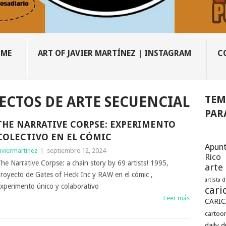
OME
ART OF JAVIER MARTÍNEZ | INSTAGRAM
C
TEM
ECTOS DE ARTE SECUENCIAL
PAR
THE NARRATIVE CORPSE: EXPERIMENTO
COLECTIVO EN EL CÓMIC
Apunt
aviermartinez
|
septiembre 12, 2024
Rico
he Narrative Corpse: a chain story by 69 artists! 1995,
arte
royecto de Gates of Heck Inc y RAW en el cómic ,
artista 
xperimento único y colaborativo
cari
Leer más
CARIC
cartoon
daily 