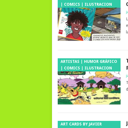
| COMICS | ILUSTRACION
j
L
e
l
ARTISTAS | HUMOR GRÁFICO
| COMICS | ILUSTRACION
j
T
d
ART CARDS BY JAVIER