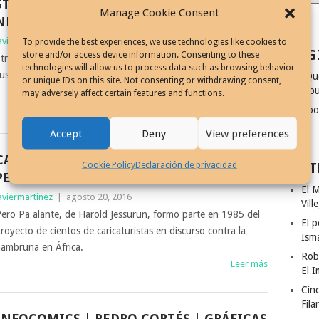
STRANGER THINGS, JAVIER MARTÍNEZ,
Manage Cookie Consent
NETFLIX ORIGINAL SERIES
aviermartinez
|
septiembre 24, 2016
To provide the best experiences, we use technologies like cookies to
PAG
store and/or access device information. Consenting to these
tranger Things, el artista Javier Martínez pone en marcha
technologies will allow us to process data such as browsing behavior
lustraciones en torno a la serie de Netflix
¿Qu
or unique IDs on this site. Not consenting or withdrawing consent,
dibu
Leer más
may adversely affect certain features and functions.
Coo
Accept
Deny
View preferences
CARICATURISTAS CONTRA EL HAMBRE,
ENT
Cookie Policy
Declaración de privacidad
PERO PA ALANTE
El M
aviermartinez
|
agosto 20, 2016
Vill
ero Pa alante, de Harold Jessurun, formo parte en 1985 del
El p
royecto de cientos de caricaturistas en discurso contra la
Ism
ambruna en África.
Rob
Leer más
El I
Cinc
Fila
INFOCOMICS | PEDRO CORTÉS | GRÁFICAS