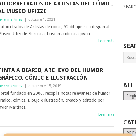
AUTORRETRATOS DE ARTISTAS DEL CÓMIC,
SEAR
AL MUSEO UFIZZI
aviermartinez
|
octubre 1, 2021
utorretratos de Artistas de cómic, 52 dibujos se integran al
useo Uffizi de Florencia, buscan audiencia joven
Leer más
SEA
TINTA A DIARIO, ARCHIVO DEL HUMOR
GRÁFICO, CÓMIC E ILUSTRACIÓN
ALL
aviermartinez
|
diciembre 15, 2019
ortal fundado en 2006. recopila notas relevantes de humor
ALL
rafico, cómics, Dibujo e ilustración, creado y editado por
MONT
STORI
avier Martínez
Leer más
CAT
Catego