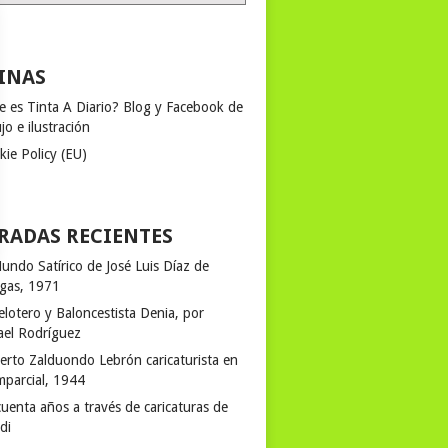
INAS
e es Tinta A Diario? Blog y Facebook de
jo e ilustración
kie Policy (EU)
RADAS RECIENTES
undo Satírico de José Luis Díaz de
egas, 1971
elotero y Baloncestista Denia, por
ael Rodríguez
erto Zalduondo Lebrón caricaturista en
mparcial, 1944
uenta años a través de caricaturas de
rdi