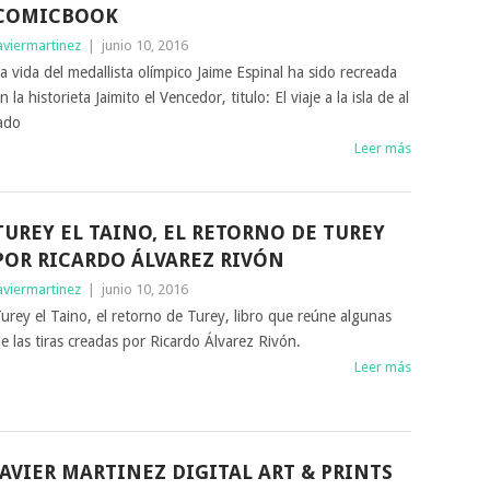
COMICBOOK
aviermartinez
|
junio 10, 2016
a vida del medallista olímpico Jaime Espinal ha sido recreada
n la historieta Jaimito el Vencedor, titulo: El viaje a la isla de al
ado
Leer más
TUREY EL TAINO, EL RETORNO DE TUREY
POR RICARDO ÁLVAREZ RIVÓN
aviermartinez
|
junio 10, 2016
urey el Taino, el retorno de Turey, libro que reúne algunas
e las tiras creadas por Ricardo Álvarez Rivón.
Leer más
JAVIER MARTINEZ DIGITAL ART & PRINTS