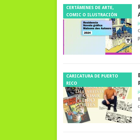
CERTÁMENES DE ARTE,
COMIC O ILUSTRACIÓN
j
C
p
CARICATURA DE PUERTO
RICO
j
B
c