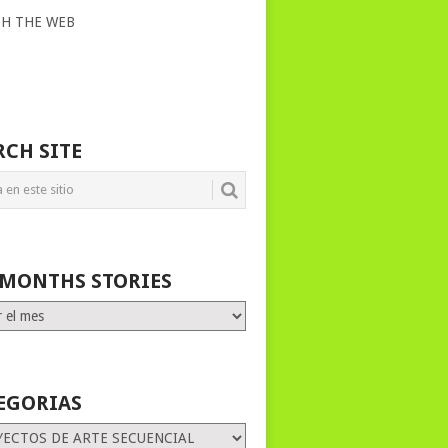
CH THE WEB
RCH SITE
 MONTHS STORIES
HS
ES
EGORIAS
rias