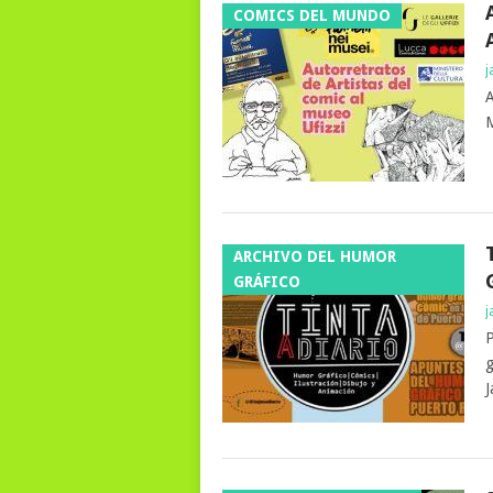
COMICS DEL MUNDO
j
A
M
ARCHIVO DEL HUMOR
GRÁFICO
j
P
g
J