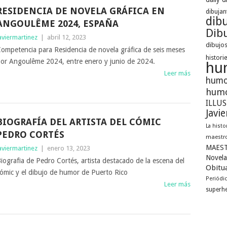
RESIDENCIA DE NOVELA GRÁFICA EN
dibujan
dib
ANGOULÊME 2024, ESPAÑA
Dibu
aviermartinez
|
abril 12, 2023
dibujos
ompetencia para Residencia de novela gráfica de seis meses
histori
or Angoulême 2024, entre enero y junio de 2024.
hu
Leer más
humo
humo
ILLU
Javi
BIOGRAFÍA DEL ARTISTA DEL CÓMIC
La histo
PEDRO CORTÉS
maestro
MAEST
aviermartinez
|
enero 13, 2023
Novela
iografia de Pedro Cortés, artista destacado de la escena del
Obitua
ómic y el dibujo de humor de Puerto Rico
Periódi
Leer más
superh