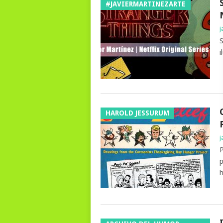
#JAVIERMARTINEZARTE
j
S
i
HAROLD JESSURUM
j
P
p
h