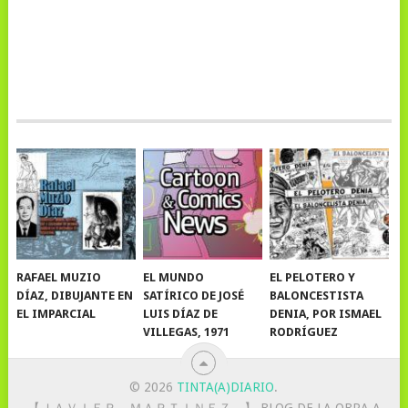
RAFAEL MUZIO
EL MUNDO
EL PELOTERO Y
DÍAZ, DIBUJANTE EN
SATÍRICO DE JOSÉ
BALONCESTISTA
EL IMPARCIAL
LUIS DÍAZ DE
DENIA, POR ISMAEL
VILLEGAS, 1971
RODRÍGUEZ
© 2026
TINTA(A)DIARIO
.
【 ＪＡＶＩＥＲ ＭＡＲＴＩＮＥＺ．】 BLOG DE LA OBRA A