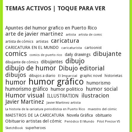
TEMAS ACTIVOS | TOQUE PARA VER
Apuntes del humor grafico en Puerto Rico
arte de javier martinez
artista
artista de comic
caricatura
artista de cómics
artistas
CARICATURA EN EL MUNDO
cartoonist
caricaturista
comics
dibujante
daily drawings
comics de puerto rico
dibujo
dibujantes
dibujante de cómics
dibujo de humor
Dibujo editorial
dibujos
dibujos a diario
historietas
El Imparcial
graphic novel
humor gráfico
humor
humorismo
humor social
humorismo gráfico
humor politico
Humor visual
ilustracion
ILLUSTRATION
Javier Martinez
Javier Martinez artista
La historia de la caricatura periodística en Puerto Rico
maestro del cómic
MAESTROS DE LA CARICATURA
Novela Gráfica
obituario
Obituario artistas del cómic
Periódico El Mundo
Pilot Precise V5
superheroes
SketchBook