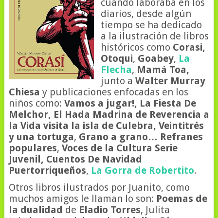
cuando laboraba en los
diarios, desde algún
tiempo se ha dedicado
a la ilustración de libros
históricos como
Corasi,
Otoqui
,
Goabey
,
La
Flecha
,
Mamá Toa,
junto a
Walter Murray
Chiesa
y publicaciones enfocadas en los
niños como:
Vamos a jugar!, La Fiesta De
Melchor, El Hada Madrina de Reverencia a
la Vida visita la isla de Culebra, Veintitrés
y una tortuga
,
Grano a grano… Refranes
populares
,
Voces de la Cultura Serie
Juvenil,
Cuentos De Navidad
Puertorriqueños
,
La Gorra de Robertito
.
Otros libros ilustrados por Juanito, como
muchos amigos le llaman lo son:
Poemas de
la dualidad
de
Eladio Torres
, Julita