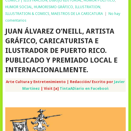
COMICS | ILUSTRACION
,
DIBUJO EDITORIAL
,
HUMOR POLÍTICO
,
HUMOR SOCIAL
,
HUMORISMO GRÁFICO
,
ILLUSTRATION
,
ILLUSTRATION & COMICS
,
MAESTROS DE LA CARICATURA
|
No hay
comentarios
JUAN ÁLVAREZ O’NEILL, ARTISTA
GRÁFICO, CARICATURISTA E
ILUSTRADOR DE PUERTO RICO.
PUBLICADO Y PREMIADO LOCAL E
INTERNACIONALMENTE.
Arte Cultura y Entretenimiento | Redacción/ Escrito por
Javier
Martínez
| Visit [a]
TintaADiario en Faceboo
k