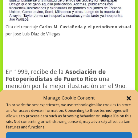
Cita del reportaje
Carlos M. Castañeda y el periodismo visual
por José Luis Díaz de Villegas
En 1999, recibe de la
Asociación de
Fotoperiodistas de Puerto Rico
una
mención por la mejor ilustración en el 9no.
Certamen de Exposiciones de
Manage Cookie Consent
Fotoperiodismo
.
To provide the best experiences, we use technologies like cookies to store
Su trabajo como
and/or access device information. Consenting to these technologies will
allow us to process data such as browsing behavior or unique IDs on this
ilustrador y
site. Not consenting or withdrawing consent, may adversely affect certain
caricaturista estuvo
features and functions.
de manera