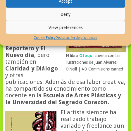
constante en medios
Accept
de comunicación por
varias décadas,
Deny
como he comentado
sus dibujos se
View preferences
publicaron en los
Cookie Policy
Declaración de privacidad
periódicos
El
Reportero y El
Nuevo día
, pero
El libro
Otoquí
c
uenta con las
también en
ilustraciones de Juan Álvarez
Claridad y Diálogo
O’Neill | AD Commisions earned
y otras
publicaciones. Además de esa labor creativa,
ha compartido su conocimiento como
docente en la
Escuela de Artes Plásticas y
la Universidad del Sagrado Corazón.
El artista siempre ha
realizado trabajo
variado y freelance aun