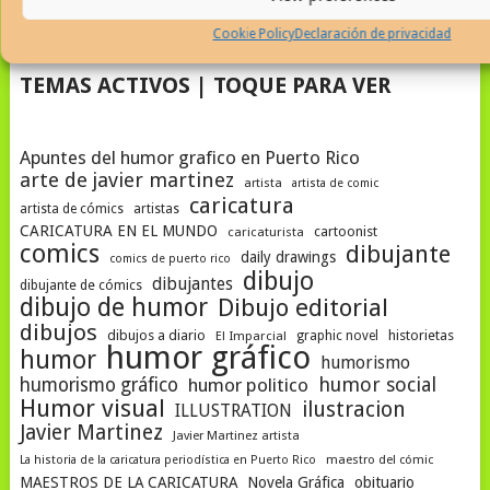
arte, VISITE: Cronicaurbana.com
Cookie Policy
Declaración de privacidad
TEMAS ACTIVOS | TOQUE PARA VER
Apuntes del humor grafico en Puerto Rico
arte de javier martinez
artista
artista de comic
caricatura
artista de cómics
artistas
CARICATURA EN EL MUNDO
cartoonist
caricaturista
comics
dibujante
daily drawings
comics de puerto rico
dibujo
dibujantes
dibujante de cómics
dibujo de humor
Dibujo editorial
dibujos
dibujos a diario
historietas
El Imparcial
graphic novel
humor gráfico
humor
humorismo
humor social
humorismo gráfico
humor politico
Humor visual
ilustracion
ILLUSTRATION
Javier Martinez
Javier Martinez artista
La historia de la caricatura periodística en Puerto Rico
maestro del cómic
MAESTROS DE LA CARICATURA
Novela Gráfica
obituario