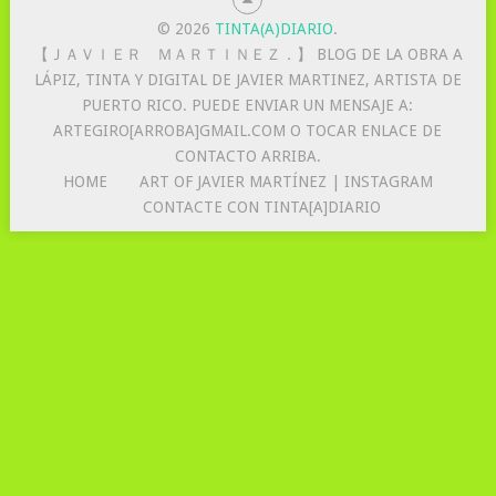
© 2026
TINTA(A)DIARIO
.
【 ＪＡＶＩＥＲ ＭＡＲＴＩＮＥＺ．】 BLOG DE LA OBRA A
LÁPIZ, TINTA Y DIGITAL DE JAVIER MARTINEZ, ARTISTA DE
PUERTO RICO. PUEDE ENVIAR UN MENSAJE A:
ARTEGIRO[ARROBA]GMAIL.COM O TOCAR ENLACE DE
CONTACTO ARRIBA.
HOME
ART OF JAVIER MARTÍNEZ | INSTAGRAM
CONTACTE CON TINTA[A]DIARIO