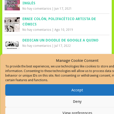
INGLÉS
No hay comentarios
|
Jun 17, 2021
ERNIE COLÓN, POLIFACÉTICO ARTISTA DE
CÓMICS
No hay comentarios
|
Ago 10, 2019
DEDICAN UN DOODLE DE GOOGLE A QUINO
No hay comentarios
|
Jul 17, 2022
Manage Cookie Consent
SOBRE EL AUTOR
To provide the best experiences, we use technologies like cookies to store an
information. Consenting to these technologies will allow us to process data 
behavior or unique IDs on this site. Not consenting or withdrawing consent, m
Javiermartinez
certain features and functions.
Artista visual, dibujante y diseñador
Accept
gráfico que escribe cuentos cortos y
poesía. Carga en todo momento una
Deny
libreta la cual llena de dibujos a tinta.
Editor de varios portales en Internet de gestión social y
View preferences