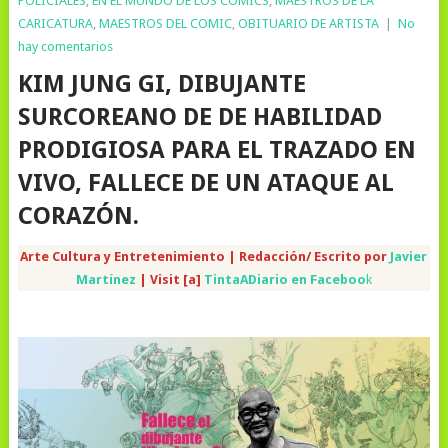
POLICIALES
,
EN EL MUNDO DE LOS COMICS
,
MAESTROS DE LA
CARICATURA
,
MAESTROS DEL COMIC
,
OBITUARIO DE ARTISTA
|
No
hay comentarios
KIM JUNG GI, DIBUJANTE
SURCOREANO DE DE HABILIDAD
PRODIGIOSA PARA EL TRAZADO EN
VIVO, FALLECE DE UN ATAQUE AL
CORAZÓN.
Arte Cultura y Entretenimiento | Redacción/ Escrito por
Javier
Martínez
| Visit [a]
TintaADiario en Faceboo
k