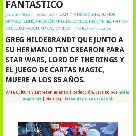
FANTÁSTICO
javiermartinez
|
noviembre 4, 2024
|
A DIARIO EN EL HUMOR
GRÁFICO
,
CIENCIA FICCIÓN ARTE
,
DC COMICS
,
DIBUJANTES
,
FANTASY
ART
,
ILUSTRACION
,
MARVEL COMICS
|
No hay comentarios
GREG HILDEBRANDT QUE JUNTO A
SU HERMANO TIM CREARON PARA
STAR WARS, LORD OF THE RINGS Y
EL JUEGO DE CARTAS MAGIC,
MUERE A LOS 85 AÑOS.
Arte Cultura y Entretenimiento | Redacción/ Escrito por
Javier
Martínez
| Visit [a]
TintaADiario en Faceboo
k