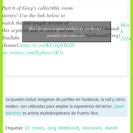
Part 6 of Greg's collectible room
stories! Use the link below to
watch the full-length version of
May
— Greg Hildebrandt
Haz clic para aceptar cookies de marketing y
this segment and to check out our
8,
(@HildebrandtGreg)
permitir este contenido
YouTube
2024
channel.
https://t.co/iKFrIQXWZH
pic.twitter.com/Xq8awy3K5v
Se pueden incluir imágenes de perfiles en Facebook, la red y otros
medios. son utilizadas para ampliar la experiencia del lector.
Javier
Martínez
es artista multidisciplinario de Puerto Rico
Etiquetas:
DC comics
,
Greg Hildebrandt
,
ilustracion
,
Marvel