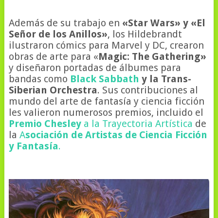
Además de su trabajo en
«Star Wars» y «El
Señor de los Anillos»
, los Hildebrandt
ilustraron cómics para Marvel y DC, crearon
obras de arte para «
Magic: The Gathering»
y diseñaron portadas de álbumes para
bandas como
Black Sabbath
y la Trans-
Siberian Orchestra
. Sus contribuciones al
mundo del arte de fantasía y ciencia ficción
les valieron numerosos premios, incluido el
Premio Chesley
a la Trayectoria Artística
de
la
A
sociación de Artistas de Ciencia Ficción
y Fantasía
.