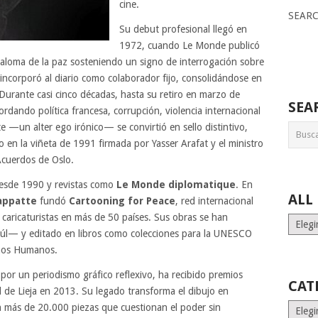
cine.
SEAR
Su debut profesional llegó en
1972, cuando Le Monde publicó
paloma de la paz sosteniendo un signo de interrogación sobre
incorporó al diario como colaborador fijo, consolidándose en
Durante casi cinco décadas, hasta su retiro en marzo de
SEA
rdando política francesa, corrupción, violencia internacional
 —un alter ego irónico— se convirtió en sello distintivo,
o en la viñeta de 1991 firmada por Yasser Arafat y el ministro
Acuerdos de Oslo.
desde 1990 y revistas como
Le Monde diplomatique
. En
ALL
happatte
fundó
Cartooning for Peace
, red internacional
 caricaturistas en más de 50 países. Sus obras se han
ALL
l— y editado en libros como colecciones para la UNESCO
MONT
STORI
chos Humanos.
 por un periodismo gráfico reflexivo, ha recibido premios
CAT
 de Lieja en 2013. Su legado transforma el dibujo en
Catego
on más de 20.000 piezas que cuestionan el poder sin