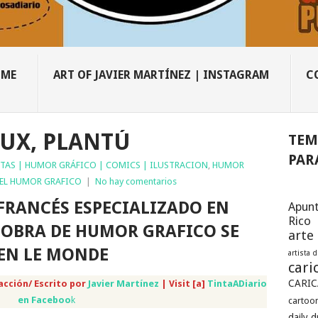
OME
ART OF JAVIER MARTÍNEZ | INSTAGRAM
C
UX, PLANTÚ
TEM
PAR
TAS | HUMOR GRÁFICO | COMICS | ILUSTRACION
,
HUMOR
EL HUMOR GRAFICO
|
No hay comentarios
 FRANCÉS ESPECIALIZADO EN
Apunt
Rico
U OBRA DE HUMOR GRAFICO SE
arte
 EN LE MONDE
artista 
cari
CARIC
acción/ Escrito por
Javier Martínez
| Visit [a]
TintaADiario
en Faceboo
k
cartoon
daily 