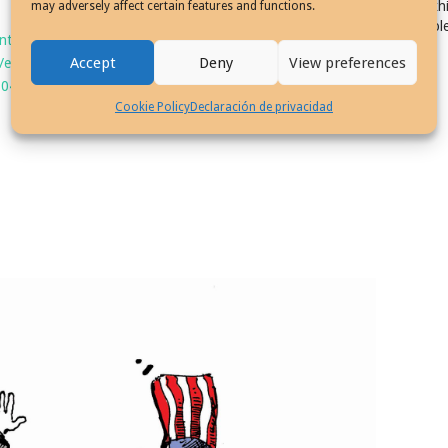
Exhi
may adversely affect certain features and functions.
Col
tu-cincuenta-anos-dibujos-caricaturista-entrevista/
Accept
Deny
View preferences
/en/dessinateurs/plantu/
-plantu-el-periodista-que-dibuja-divierte-y-reflexiona-en-
Cookie Policy
Declaración de privacidad