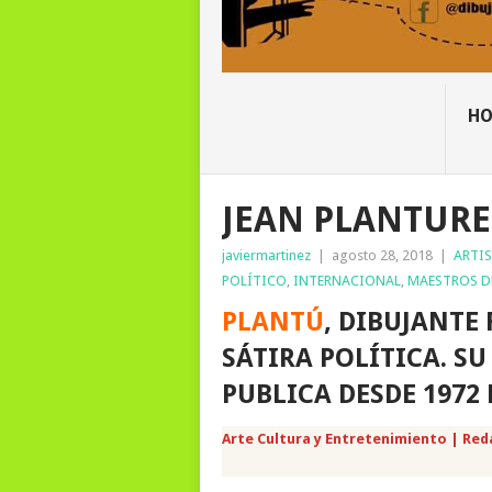
H
JEAN PLANTURE
javiermartinez
|
agosto 28, 2018
|
ARTIS
POLÍTICO
,
INTERNACIONAL
,
MAESTROS D
PLANTÚ
, DIBUJANTE
SÁTIRA POLÍTICA. S
PUBLICA DESDE 1972
Arte Cultura y Entretenimiento | Red