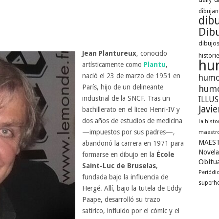
dibujan
dib
Dibu
dibujos
Jean Plantureux
, conocido
histori
hu
artísticamente como
Plantu
,
nació el 23 de marzo de 1951 en
humo
París, hijo de un delineante
humo
industrial de la SNCF. Tras un
ILLU
Javi
bachillerato en el liceo Henri-IV y
dos años de estudios de medicina
La histo
—impuestos por sus padres—,
maestro
MAEST
abandonó la carrera en 1971 para
Novela
formarse en dibujo en la
École
Obitua
Saint-Luc de Bruselas
,
Periódi
fundada bajo la influencia de
superh
Hergé. Allí, bajo la tutela de Eddy
Paape, desarrolló su trazo
satírico, influido por el cómic y el