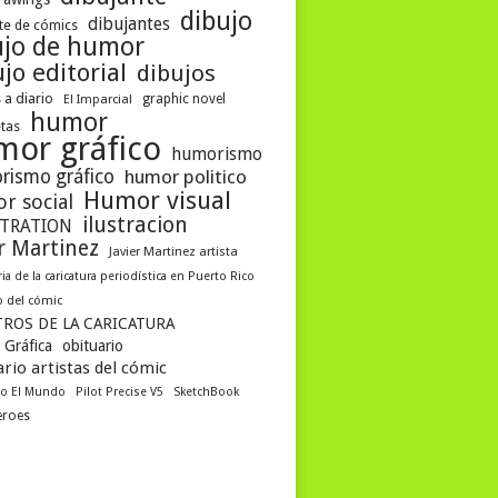
dibujo
dibujantes
te de cómics
ujo de humor
jo editorial
dibujos
 a diario
graphic novel
El Imparcial
humor
etas
mor gráfico
humorismo
rismo gráfico
humor politico
Humor visual
r social
ilustracion
STRATION
er Martinez
Javier Martinez artista
ria de la caricatura periodística en Puerto Rico
 del cómic
ROS DE LA CARICATURA
 Gráfica
obituario
rio artistas del cómic
co El Mundo
Pilot Precise V5
SketchBook
eroes