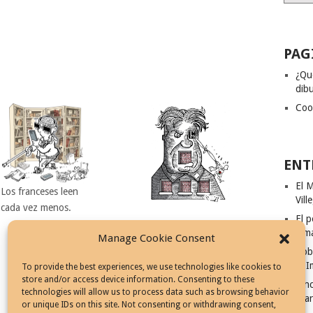
PAG
¿Qu
dibu
Coo
ENT
El M
Los franceses leen
Vill
cada vez menos.
El p
Ism
Manage Cookie Consent
Rob
El I
To provide the best experiences, we use technologies like cookies to
store and/or access device information. Consenting to these
Cinc
technologies will allow us to process data such as browsing behavior
Fila
or unique IDs on this site. Not consenting or withdrawing consent,