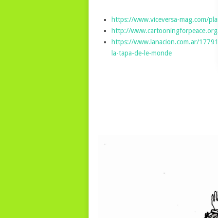
https://www.viceversa-mag.com/plan
http://www.cartooningforpeace.org
https://www.lanacion.com.ar/1779104
la-tapa-de-le-monde