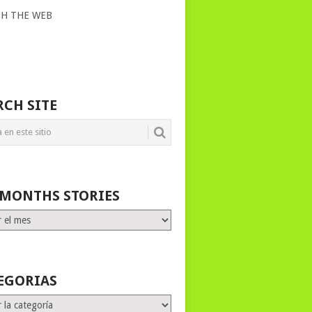
CH THE WEB
RCH SITE
 MONTHS STORIES
HS
ES
EGORIAS
rias