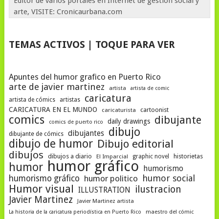
Editor de varios portales en Internet de gestión social y
arte, VISITE: Cronicaurbana.com
TEMAS ACTIVOS | TOQUE PARA VER
Apuntes del humor grafico en Puerto Rico
arte de javier martinez
artista
artista de comic
caricatura
artista de cómics
artistas
CARICATURA EN EL MUNDO
cartoonist
caricaturista
comics
dibujante
daily drawings
comics de puerto rico
dibujo
dibujantes
dibujante de cómics
dibujo de humor
Dibujo editorial
dibujos
dibujos a diario
historietas
El Imparcial
graphic novel
humor gráfico
humor
humorismo
humor social
humorismo gráfico
humor politico
Humor visual
ilustracion
ILLUSTRATION
Javier Martinez
Javier Martinez artista
La historia de la caricatura periodística en Puerto Rico
maestro del cómic