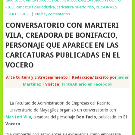
GRÁFICO
,
CARICATURA DE PUERTO RICO
,
CARICATURA EN PUERTO
RICO
,
caricatura periodística
,
caricatura puerto rico
,
PERSONAJES
PUERTO RICO
|
No hay comentarios
CONVERSATORIO CON MARITERI
VILA, CREADORA DE BONIFACIO,
PERSONAJE QUE APARECE EN LAS
CARICATURAS PUBLICADAS EN EL
VOCERO
Arte Cultura y Entretenimiento | Redacción/ Escrito por
Javier
Martínez
| Visit [a]
TintaADiario en Faceboo
k
La Facultad de Administración de Empresas del Recinto
Universitario de Mayagüez organizó un conversatorio con
Mariteri Vila
, creadora del personaje
Bonifacio
, publicado en
El
Vocero
.
Vila compartió con estudiantes su experiencia como empresaria,