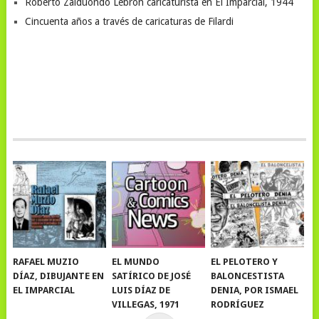
Roberto Zalduondo Lebrón caricaturista en El Imparcial, 1944
Cincuenta años a través de caricaturas de Filardi
RAFAEL MUZIO
EL MUNDO
EL PELOTERO Y
DÍAZ, DIBUJANTE EN
SATÍRICO DE JOSÉ
BALONCESTISTA
EL IMPARCIAL
LUIS DÍAZ DE
DENIA, POR ISMAEL
VILLEGAS, 1971
RODRÍGUEZ