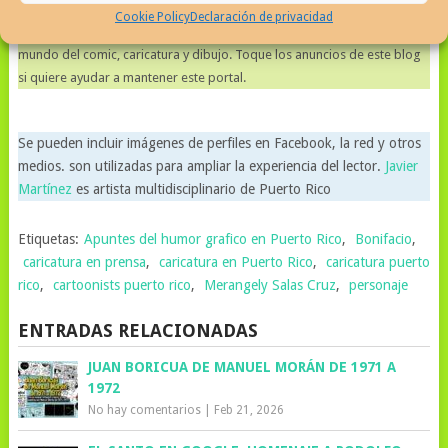
Cookie Policy
Declaración de privacidad
SIGUENOS EN TINTA A DIARIO EN FACEBOOK
para notas diarios del
mundo del comic, caricatura y dibujo. Toque los anuncios de este blog
si quiere ayudar a mantener este portal.
Se pueden incluir imágenes de perfiles en Facebook, la red y otros
medios. son utilizadas para ampliar la experiencia del lector.
Javier
Martínez
es artista multidisciplinario de Puerto Rico
Etiquetas:
Apuntes del humor grafico en Puerto Rico
,
Bonifacio
,
caricatura en prensa
,
caricatura en Puerto Rico
,
caricatura puerto
rico
,
cartoonists puerto rico
,
Merangely Salas Cruz
,
personaje
ENTRADAS RELACIONADAS
JUAN BORICUA DE MANUEL MORÁN DE 1971 A
1972
No hay comentarios
|
Feb 21, 2026