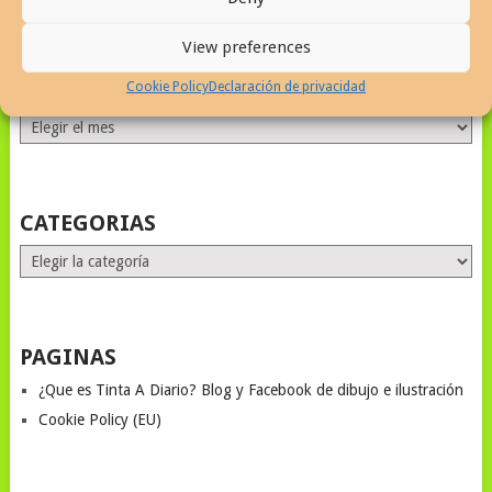
View preferences
ALL MONTHS STORIES
Cookie Policy
Declaración de privacidad
ALL
MONTHS
STORIES
CATEGORIAS
Categorias
PAGINAS
¿Que es Tinta A Diario? Blog y Facebook de dibujo e ilustración
Cookie Policy (EU)