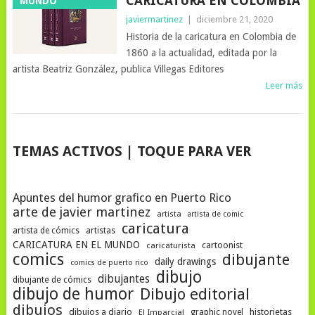
CARICATURA EN COLOMBIA
MUNDO
javiermartinez
|
diciembre 21, 2020
Historia de la caricatura en Colombia de
1860 a la actualidad, editada por la
artista Beatriz González, publica Villegas Editores
Leer más
NAVEGACIÓN
TEMAS ACTIVOS | TOQUE PARA VER
DE
POSTS
Apuntes del humor grafico en Puerto Rico
arte de javier martinez
artista
artista de comic
caricatura
artista de cómics
artistas
CARICATURA EN EL MUNDO
cartoonist
caricaturista
comics
dibujante
daily drawings
comics de puerto rico
dibujo
dibujantes
dibujante de cómics
dibujo de humor
Dibujo editorial
dibujos
dibujos a diario
historietas
El Imparcial
graphic novel