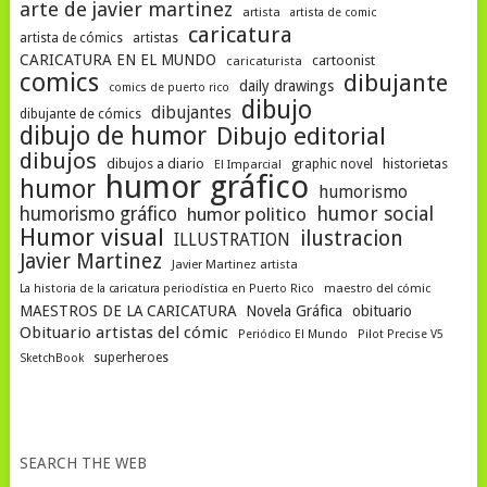
arte de javier martinez
artista
artista de comic
caricatura
artista de cómics
artistas
CARICATURA EN EL MUNDO
cartoonist
caricaturista
comics
dibujante
daily drawings
comics de puerto rico
dibujo
dibujantes
dibujante de cómics
dibujo de humor
Dibujo editorial
dibujos
dibujos a diario
historietas
graphic novel
El Imparcial
humor gráfico
humor
humorismo
humor social
humorismo gráfico
humor politico
Humor visual
ilustracion
ILLUSTRATION
Javier Martinez
Javier Martinez artista
La historia de la caricatura periodística en Puerto Rico
maestro del cómic
MAESTROS DE LA CARICATURA
Novela Gráfica
obituario
Obituario artistas del cómic
Periódico El Mundo
Pilot Precise V5
superheroes
SketchBook
SEARCH THE WEB