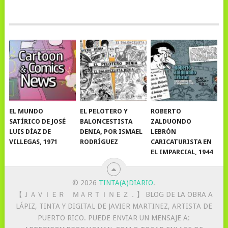
EL MUNDO
EL PELOTERO Y
ROBERTO
SATÍRICO DE JOSÉ
BALONCESTISTA
ZALDUONDO
LUIS DÍAZ DE
DENIA, POR ISMAEL
LEBRÓN
VILLEGAS, 1971
RODRÍGUEZ
CARICATURISTA EN
EL IMPARCIAL, 1944
© 2026
TINTA(A)DIARIO
.
【 ＪＡＶＩＥＲ ＭＡＲＴＩＮＥＺ．】 BLOG DE LA OBRA A
LÁPIZ, TINTA Y DIGITAL DE JAVIER MARTINEZ, ARTISTA DE
PUERTO RICO. PUEDE ENVIAR UN MENSAJE A: