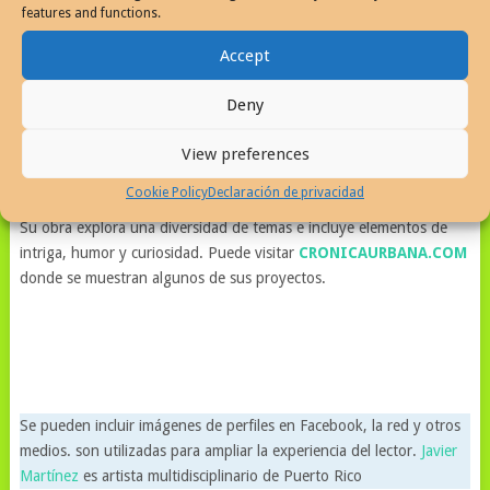
features and functions.
Accept
puertorriqueño conocido por su trabajo en medios mixtos, dibujo,
pintura, escritos y proyectos digitales.
Deny
Nacido en Puerto Rico, Martínez ha destacado por su enfoque en
View preferences
la historia, el arte y el humor gráfico, siendo el creador y editor del
portal
Tinta (A)Diario y
Autogiro el giro del arte actual
.
Cookie Policy
Declaración de privacidad
Su obra explora una diversidad de temas e incluye elementos de
intriga, humor y curiosidad. Puede visitar
CRONICAURBANA.COM
donde se muestran algunos de sus proyectos.
Se pueden incluir imágenes de perfiles en Facebook, la red y otros
medios. son utilizadas para ampliar la experiencia del lector.
Javier
Martínez
es artista multidisciplinario de Puerto Rico