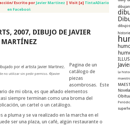
acción/ Escrito por
Javier Martínez
| Visit [a]
TintaADiario
dibujan
en Faceboo
k
dib
Dibu
dibujos
TS, 2007, DIBUJO DE JAVIER
histori
hu
MARTÍNEZ
humo
humo
ILLU
Javi
Pagina de un
catálogo de
La histo
e no utilizar sin pedir permiso. ©Javier
piezas
maestro
asombrosas. Este
MAEST
Novela
nario de mi obra, es que añado elementos
Obitua
y casi siempre terminan como una broma del
Periódi
cación, un cartel o un catálogo.
superh
 a pluma y se va realizado en la marcha en el
de ser una plaza, un café, algún restaurante o