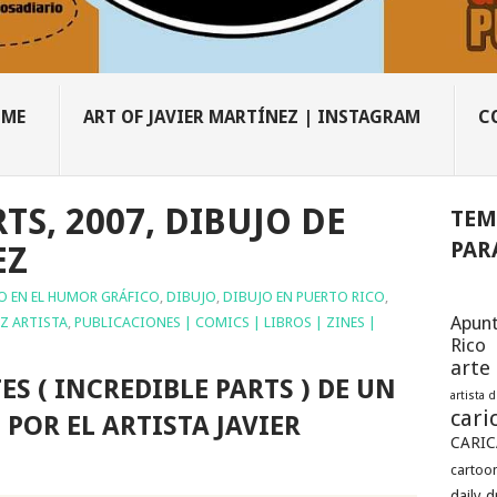
OME
ART OF JAVIER MARTÍNEZ | INSTAGRAM
C
TS, 2007, DIBUJO DE
TEM
PAR
EZ
O EN EL HUMOR GRÁFICO
,
DIBUJO
,
DIBUJO EN PUERTO RICO
,
Apunt
EZ ARTISTA
,
PUBLICACIONES | COMICS | LIBROS | ZINES |
Rico
arte
ES ( INCREDIBLE PARTS ) DE UN
artista 
cari
POR EL ARTISTA JAVIER
CARIC
cartoon
daily 