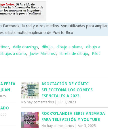
n Facebook, la red y otros medios. son utilizadas para ampliar
es artista multidisciplinario de Puerto Rico
rtinez
,
daily drawings
,
dibujo
,
dibujo a pluma
,
dibujo a
dibujos a diario
,
Javier Martinez
,
libreta de dibujo
,
Pilot
A FERIA
ASOCIACIÓN DE CÓMIC
 JUAN
SELECCIONA LOS CÓMICS
ESENCIALES A 2023
2025
No hay comentarios
|
Jul 12, 2023
MADO
ROCK’O’LANDIA SERIE ANIMADA
2006
PARA TELEVISIÓN Y YOUTUBE
No hay comentarios
|
Abr 3, 2025