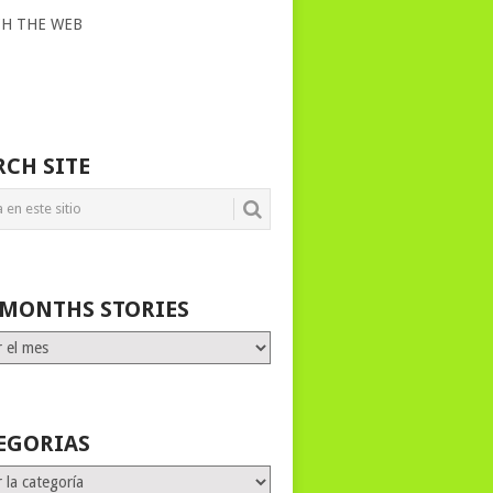
CH THE WEB
RCH SITE
 MONTHS STORIES
HS
ES
EGORIAS
rias