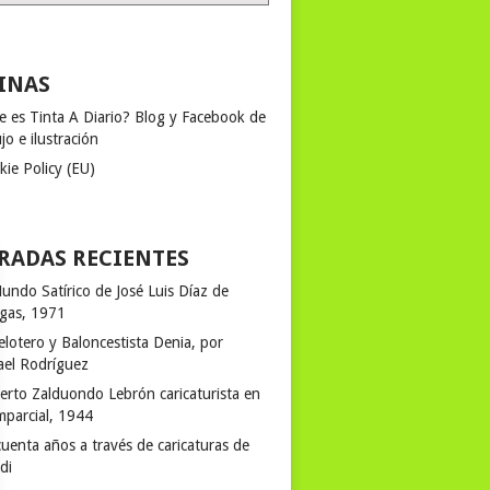
INAS
e es Tinta A Diario? Blog y Facebook de
jo e ilustración
kie Policy (EU)
RADAS RECIENTES
undo Satírico de José Luis Díaz de
egas, 1971
elotero y Baloncestista Denia, por
ael Rodríguez
erto Zalduondo Lebrón caricaturista en
mparcial, 1944
uenta años a través de caricaturas de
rdi