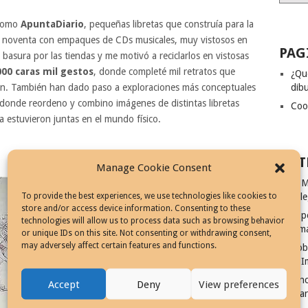
 como
ApuntaDiario
, pequeñas libretas que construía para la
los noventa con empaques de CDs musicales, muy vistosos en
PAG
 basura por las tiendas y me motivó a reciclarlos en vistosas
000 caras mil gestos
, donde completé mil retratos que
¿Qu
ción. También han dado paso a exploraciones más conceptuales
dibu
 donde reordeno y combino imágenes de distintas libretas
Coo
a estuvieron juntas en el mundo físico.
ENT
Manage Cookie Consent
El M
To provide the best experiences, we use technologies like cookies to
Vill
store and/or access device information. Consenting to these
El p
technologies will allow us to process data such as browsing behavior
Ism
or unique IDs on this site. Not consenting or withdrawing consent,
may adversely affect certain features and functions.
Rob
El I
Cinc
Accept
Deny
View preferences
Fila