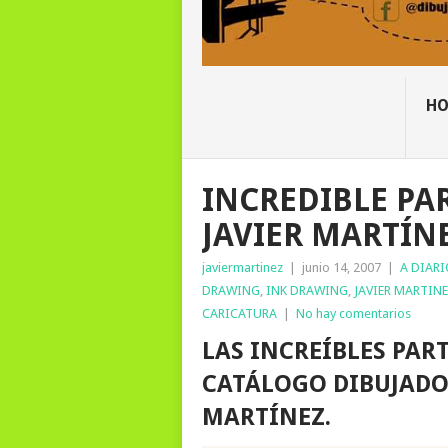
H
INCREDIBLE PAR
JAVIER MARTÍN
javiermartinez
|
junio 14, 2007
|
A DIARI
DRAWING
,
INK DRAWING
,
JAVIER MARTIN
CARICATURA
|
No hay comentarios
LAS INCREÍBLES PART
CATÁLOGO DIBUJADO 
MARTÍNEZ.