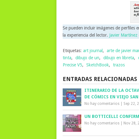
Se pueden incluir imágenes de perfiles e
la experiencia del lector.
Javier Martínez
Etiquetas:
art journal
,
arte de javier ma
tinta
,
dibujo de un
,
dibujo en libreta
,
Precise V5
,
SketchBook
,
trazos
ENTRADAS RELACIONADAS
ITINERARIO DE LA OCTAV
DE CÓMICS EN VIEJO SAN
No hay comentarios
|
Sep 22, 
UN BOTTICELLI CONFIR
No hay comentarios
|
Nov 28, 