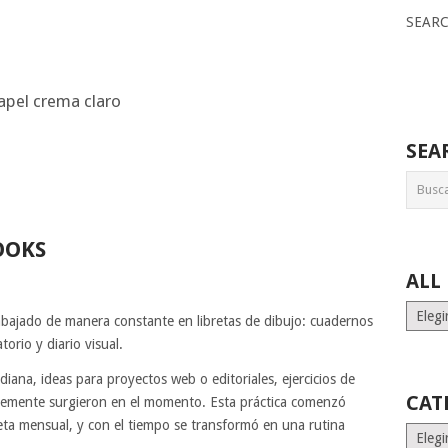
SEAR
apel crema claro
SEA
OOKS
ALL
ALL
abajado de manera constante en libretas de dibujo: cuadernos
MONT
orio y diario visual.
STORI
diana, ideas para proyectos web o editoriales, ejercicios de
CAT
lemente surgieron en el momento. Esta práctica comenzó
reta mensual, y con el tiempo se transformó en una rutina
Catego