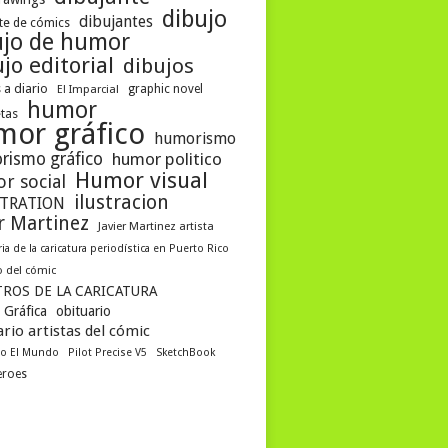
dibujo
dibujantes
te de cómics
ujo de humor
jo editorial
dibujos
 a diario
graphic novel
El Imparcial
humor
etas
mor gráfico
humorismo
rismo gráfico
humor politico
Humor visual
r social
ilustracion
STRATION
er Martinez
Javier Martinez artista
ria de la caricatura periodística en Puerto Rico
 del cómic
ROS DE LA CARICATURA
 Gráfica
obituario
rio artistas del cómic
co El Mundo
Pilot Precise V5
SketchBook
eroes