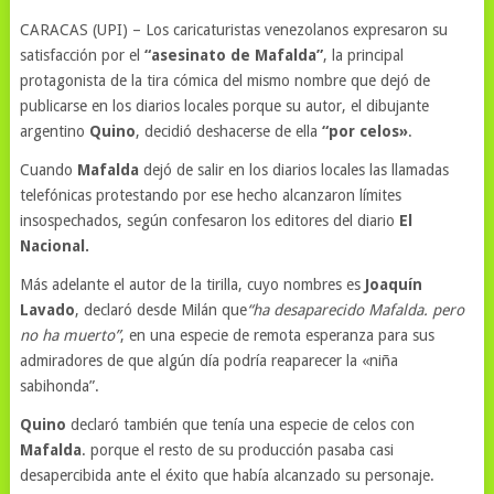
CARACAS (UPI) – Los caricaturistas venezolanos expresaron su
satisfacción por el
“asesinato de Mafalda”
, la principal
protagonista de la tira cómica del mismo nombre que dejó de
publicarse en los diarios locales porque su autor, el dibujante
argentino
Quino
, decidió deshacerse de ella
“por celos»
.
Cuando
Mafalda
dejó de salir en los diarios locales las llamadas
telefónicas protestando por ese hecho alcanzaron límites
insospechados, según confesaron los editores del diario
El
Nacional.
Más adelante el autor de la tirilla, cuyo nombres es
Joaquín
Lavado
, declaró desde Milán que
“ha desaparecido Mafalda. pero
no ha muerto”
, en una especie de remota esperanza para sus
admiradores de que algún día podría reaparecer la «niña
sabihonda”.
Quino
declaró también que tenía una especie de celos con
Mafalda
. porque el resto de su producción pasaba casi
desapercibida ante el éxito que había alcanzado su personaje.