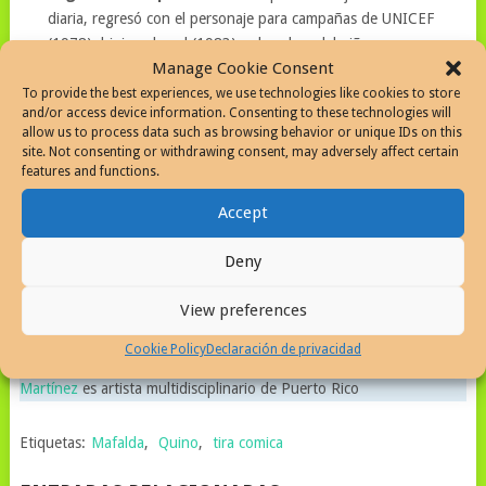
diaria, regresó con el personaje para campañas de UNICEF
(1978), higiene bucal (1983) y derechos del niño.
Manage Cookie Consent
Contexto:
La historieta se publicó entre 1964 y 1973,
convirtiéndose en un ícono de la cultura popular.
To provide the best experiences, we use technologies like cookies to store
and/or access device information. Consenting to these technologies will
allow us to process data such as browsing behavior or unique IDs on this
site. Not consenting or withdrawing consent, may adversely affect certain
features and functions.
Accept
SIGUENOS EN TINTA A DIARIO EN FACEBOOK
para notas diarios del
Deny
mundo del comic, caricatura y dibujo. Toque los anuncios de este blog
si quiere ayudar a mantener este portal.
View preferences
Se pueden incluir imágenes de perfiles en Facebook, la red y otros
Cookie Policy
Declaración de privacidad
medios. son utilizadas para ampliar la experiencia del lector.
Javier
Martínez
es artista multidisciplinario de Puerto Rico
Etiquetas:
Mafalda
,
Quino
,
tira comica