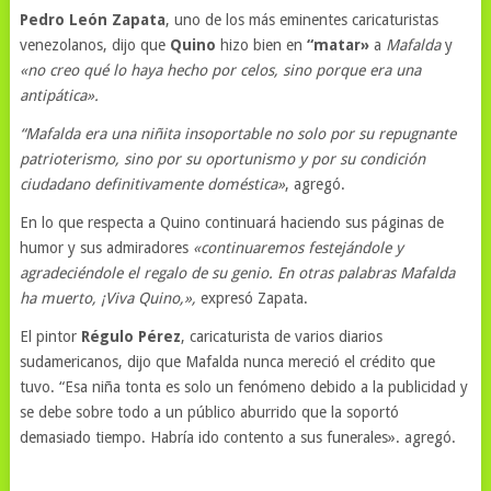
Pedro León Zapata
, uno de los más eminentes caricaturistas
venezolanos, dijo que
Quino
hizo bien en
“matar»
a
Mafalda
y
«no creo qué lo haya hecho por celos, sino porque era una
antipática».
“Mafalda era una niñita insoportable no solo por su repugnante
patrioterismo, sino por su oportunismo y por su condición
ciudadano definitivamente doméstica»
, agregó.
En lo que respecta a Quino continuará haciendo sus páginas de
humor y sus admiradores
«continuaremos festejándole y
agradeciéndole el regalo de su genio. En otras palabras Mafalda
ha muerto, ¡Viva Quino,»,
expresó Zapata.
El pintor
Régulo Pérez
, caricaturista de varios diarios
sudamericanos, dijo que Mafalda nunca mereció el crédito que
tuvo. “Esa niña tonta es solo un fenómeno debido a la publicidad y
se debe sobre todo a un público aburrido que la soportó
demasiado tiempo. Habría ido contento a sus funerales». agregó.