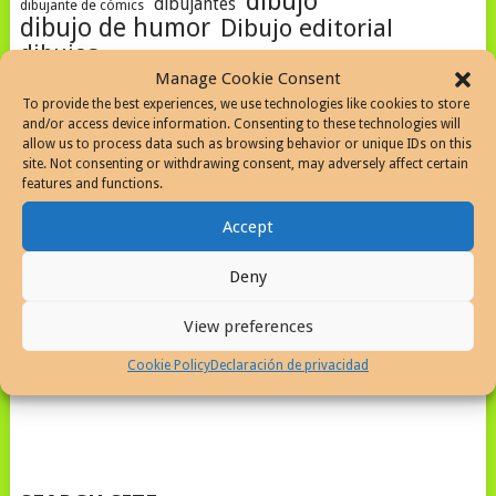
dibujo
dibujantes
dibujante de cómics
dibujo de humor
Dibujo editorial
dibujos
dibujos a diario
historietas
El Imparcial
graphic novel
humor gráfico
humor
Manage Cookie Consent
humorismo
humor social
humorismo gráfico
humor politico
To provide the best experiences, we use technologies like cookies to store
Humor visual
and/or access device information. Consenting to these technologies will
ilustracion
ILLUSTRATION
allow us to process data such as browsing behavior or unique IDs on this
Javier Martinez
Javier Martinez artista
site. Not consenting or withdrawing consent, may adversely affect certain
La historia de la caricatura periodística en Puerto Rico
maestro del cómic
features and functions.
MAESTROS DE LA CARICATURA
Novela Gráfica
obituario
Accept
Obituario artistas del cómic
Periódico El Mundo
Pilot Precise V5
superheroes
SketchBook
Deny
View preferences
SEARCH THE WEB
Cookie Policy
Declaración de privacidad