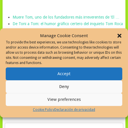
Muere Tom, uno de los fundadores más irreverentes de ‘El …
De Toni a Tom: el humor gráfico certero del inquieto Tom Roca
Muere el dibujante y productor Tom Roca, histórico del humor
Manage Cookie Consent
…
To provide the best experiences, we use technologies like cookies to store
Muere el humorista gráfico e impulsor de ‘El Jueves’ Tom Roca
and/or access device information. Consenting to these technologies will
Muere Tom Roca, uno de los fundadores de ‘El Jueves’
allow us to process data such as browsing behavior or unique IDs on this
El mundo del humor de luto, Fallece Tom Roca – Elegí mal día
site. Not consenting or withdrawing consent, may adversely affect certain
features and functions.
Accept
Deny
El instituto Quevedo de las artes del humor
publicó un post en la red twitter para
View preferences
homenajear al fallecido artista
Cookie Policy
Declaración de privacidad