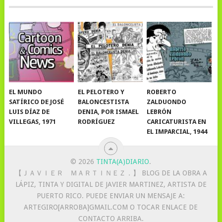
EL MUNDO
EL PELOTERO Y
ROBERTO
SATÍRICO DE JOSÉ
BALONCESTISTA
ZALDUONDO
LUIS DÍAZ DE
DENIA, POR ISMAEL
LEBRÓN
VILLEGAS, 1971
RODRÍGUEZ
CARICATURISTA EN
EL IMPARCIAL, 1944
© 2026
TINTA(A)DIARIO
.
【 ＪＡＶＩＥＲ ＭＡＲＴＩＮＥＺ．】 BLOG DE LA OBRA A
LÁPIZ, TINTA Y DIGITAL DE JAVIER MARTINEZ, ARTISTA DE
PUERTO RICO. PUEDE ENVIAR UN MENSAJE A:
ARTEGIRO[ARROBA]GMAIL.COM O TOCAR ENLACE DE
CONTACTO ARRIBA.