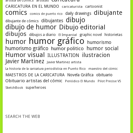
artista de cómics
artistas
CARICATURA EN EL MUNDO
cartoonist
caricaturista
comics
dibujante
daily drawings
comics de puerto rico
dibujo
dibujantes
dibujante de cómics
dibujo de humor
Dibujo editorial
dibujos
dibujos a diario
historietas
graphic novel
El Imparcial
humor gráfico
humor
humorismo
humor social
humorismo gráfico
humor politico
Humor visual
ilustracion
ILLUSTRATION
Javier Martinez
Javier Martinez artista
La historia de la caricatura periodística en Puerto Rico
maestro del cómic
MAESTROS DE LA CARICATURA
Novela Gráfica
obituario
Obituario artistas del cómic
Periódico El Mundo
Pilot Precise V5
superheroes
SketchBook
SEARCH THE WEB