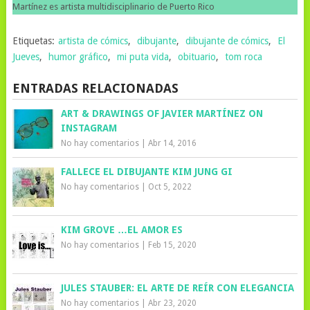
Martínez es artista multidisciplinario de Puerto Rico
Etiquetas:
artista de cómics
,
dibujante
,
dibujante de cómics
,
El
Jueves
,
humor gráfico
,
mi puta vida
,
obituario
,
tom roca
ENTRADAS RELACIONADAS
ART & DRAWINGS OF JAVIER MARTÍNEZ ON
INSTAGRAM
No hay comentarios
|
Abr 14, 2016
FALLECE EL DIBUJANTE KIM JUNG GI
No hay comentarios
|
Oct 5, 2022
KIM GROVE …EL AMOR ES
No hay comentarios
|
Feb 15, 2020
JULES STAUBER: EL ARTE DE REÍR CON ELEGANCIA
No hay comentarios
|
Abr 23, 2020