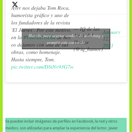
Ayer nos dejaba Tom Roca,
humorista gráfico y uno de
los fundadores de la revista
— IQ de las
'El Jueves'. Por este motivo,
January
Artes del
Haz clic para aceptar cookies de marketing y
en la
#ViñetaDelDía
de hoy
12,
Humor
permitir este contenido
os dejamos con una de sus
2021
(@iq_humor)
obras, como homenaje.
Hasta siempre, Tom.
pic.twitter.com/DStNv93G7w
Se pueden incluir imágenes de perfiles en Facebook, la red y otros
medios. son utilizadas para ampliar la experiencia del lector. Javier